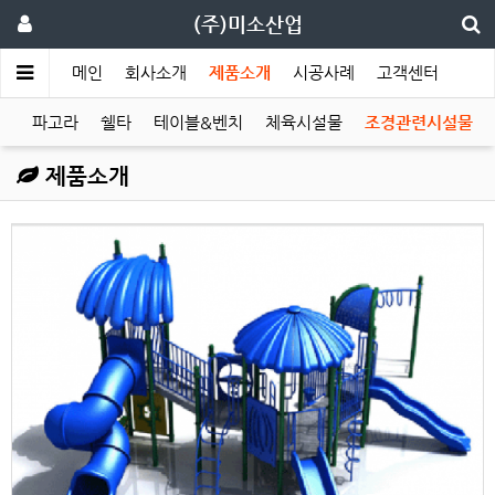
(주)미소산업
메인
회사소개
제품소개
시공사례
고객센터
자
파고라
쉘타
테이블&벤치
체육시설물
조경관련시설물
제품소개