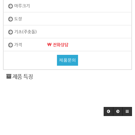
마루크기
도장
기초(주춧돌)
가격
전화상담
제품문의
제품 특징
.